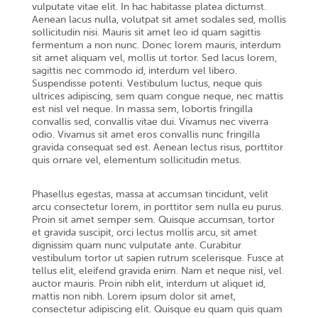
vulputate vitae elit. In hac habitasse platea dictumst.
Aenean lacus nulla, volutpat sit amet sodales sed, mollis
sollicitudin nisi. Mauris sit amet leo id quam sagittis
fermentum a non nunc. Donec lorem mauris, interdum
sit amet aliquam vel, mollis ut tortor. Sed lacus lorem,
sagittis nec commodo id, interdum vel libero.
Suspendisse potenti. Vestibulum luctus, neque quis
ultrices adipiscing, sem quam congue neque, nec mattis
est nisl vel neque. In massa sem, lobortis fringilla
convallis sed, convallis vitae dui. Vivamus nec viverra
odio. Vivamus sit amet eros convallis nunc fringilla
gravida consequat sed est. Aenean lectus risus, porttitor
quis ornare vel, elementum sollicitudin metus.
Phasellus egestas, massa at accumsan tincidunt, velit
arcu consectetur lorem, in porttitor sem nulla eu purus.
Proin sit amet semper sem. Quisque accumsan, tortor
et gravida suscipit, orci lectus mollis arcu, sit amet
dignissim quam nunc vulputate ante. Curabitur
vestibulum tortor ut sapien rutrum scelerisque. Fusce at
tellus elit, eleifend gravida enim. Nam et neque nisl, vel
auctor mauris. Proin nibh elit, interdum ut aliquet id,
mattis non nibh. Lorem ipsum dolor sit amet,
consectetur adipiscing elit. Quisque eu quam quis quam