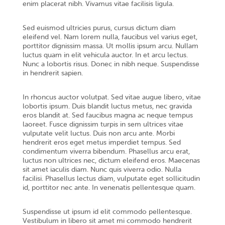
enim placerat nibh. Vivamus vitae facilisis ligula.
Sed euismod ultricies purus, cursus dictum diam
eleifend vel. Nam lorem nulla, faucibus vel varius eget,
porttitor dignissim massa. Ut mollis ipsum arcu. Nullam
luctus quam in elit vehicula auctor. In et arcu lectus.
Nunc a lobortis risus. Donec in nibh neque. Suspendisse
in hendrerit sapien.
In rhoncus auctor volutpat. Sed vitae augue libero, vitae
lobortis ipsum. Duis blandit luctus metus, nec gravida
eros blandit at. Sed faucibus magna ac neque tempus
laoreet. Fusce dignissim turpis in sem ultrices vitae
vulputate velit luctus. Duis non arcu ante. Morbi
hendrerit eros eget metus imperdiet tempus. Sed
condimentum viverra bibendum. Phasellus arcu erat,
luctus non ultrices nec, dictum eleifend eros. Maecenas
sit amet iaculis diam. Nunc quis viverra odio. Nulla
facilisi. Phasellus lectus diam, vulputate eget sollicitudin
id, porttitor nec ante. In venenatis pellentesque quam.
Suspendisse ut ipsum id elit commodo pellentesque.
Vestibulum in libero sit amet mi commodo hendrerit